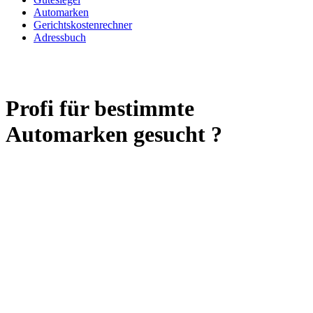
Automarken
Gerichtskostenrechner
Adressbuch
Profi für bestimmte
Automarken gesucht ?
Sie suchen einen Gutachter für eine bestimmte, besondere
Automarke ?
A
B
C
D
E
F
G
H
I
J
K
L
M
N
O
P
Q
R
S
T
U
V
W
Pilain
Frankreich, Lyon
Wikipedia: Pilain